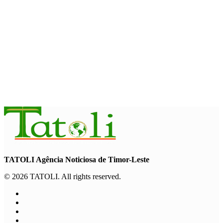
Garuda Sakti Crossborder Fest dorong Pariwisata Atambua
dan hubungan TL–Indonesia
August 7, 2026
INTERNASIONAL
YASS China kunjungi TATOLI, bahas kerja sama di masa
depan
August 6, 2026
TATOLI Agência Noticiosa de Timor-Leste
© 2026 TATOLI. All rights reserved.