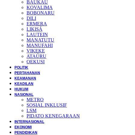
BAUKAU
KOVALIMA
BOBONARU
DILI
ERMERA
LIKISÁ
LAUTEIN
MANATUTU
MANUFAHI
VIKEKE
ATAÚRU
OEKUSI
POLITIK
PERTAHANAN
KEAMANAN
KEADILAN
HUKUM
NASIONAL
METRO
SOSIAL INKLUSIF
LSM
PIDATO KENEGARAAN
INTERNASIONAL
EKONOMI
PENDIDIKAN