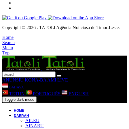
Copyright © 2026 . TATOLI Agência Noticiosa de Timor-Leste.
Home
Search
Menu
Top
ANUNSIU
KONA-BA AMI
LIVE
BAHASA
TETUN
PORTUGUÊS
ENGLISH
Toggle dark mode
HOME
DAERAH
AILEU
AINARU