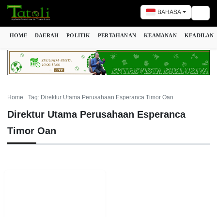
BAHASA
Togg
HOME
DAERAH
POLITIK
PERTAHANAN
KEAMANAN
KEADILAN
Home
Tag: Direktur Utama Perusahaan Esperanca Timor Oan
Direktur Utama Perusahaan Esperanca
Timor Oan