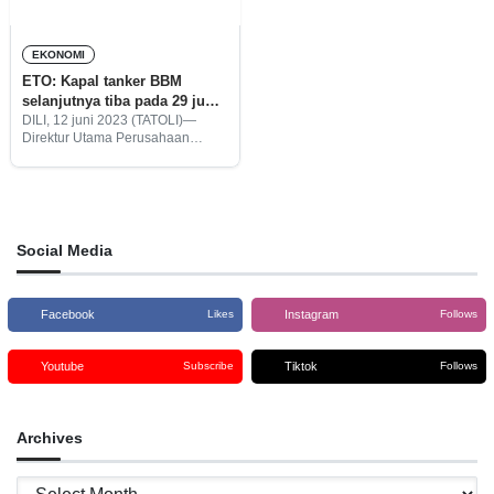
EKONOMI
ETO: Kapal tanker BBM
selanjutnya tiba pada 29 juni
mendatang
DILI, 12 juni 2023 (TATOLI)—
Direktur Utama Perusahaan
Esperanca Timor Oan, Lda.
(ETO), Nilton Gusmão
mengungkapkan kapal tanker
pengangkut BBM (Bahan Bakar
Minyak) selanjutnya akan tiba lagi
di Hera
Social Media
Facebook
Instagram
Likes
Follows
Youtube
Tiktok
Subscribe
Follows
Archives
Archives