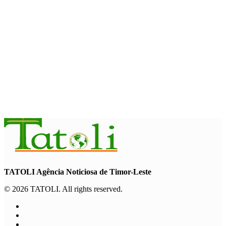
INTERNASIONAL
Garuda Sakti Crossborder Fest dorong Pariwisata Atambua
dan hubungan TL–Indonesia
August 7, 2026
INTERNASIONAL
YASS China kunjungi TATOLI, bahas kerja sama di masa
depan
August 6, 2026
TATOLI Agência Noticiosa de Timor-Leste
© 2026 TATOLI. All rights reserved.