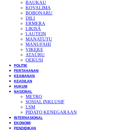
BAUKAU
KOVALIMA
BOBONARU
DILI
ERMERA
LIKISÁ
LAUTEIN
MANATUTU
MANUFAHI
VIKEKE
ATAÚRU
OEKUSI
POLITIK
PERTAHANAN
KEAMANAN
KEADILAN
HUKUM
NASIONAL
METRO
SOSIAL INKLUSIF
LSM
PIDATO KENEGARAAN
INTERNASIONAL
EKONOMI
PENDIDIKAN