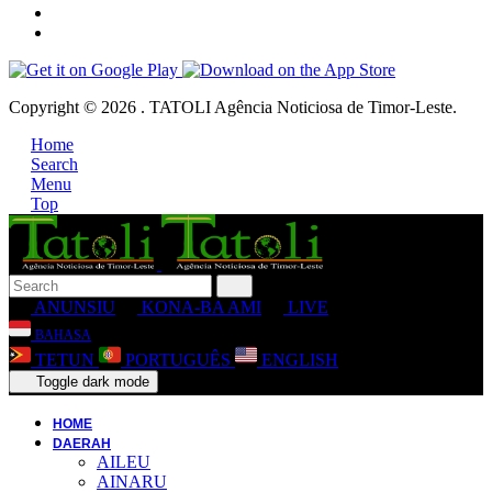
Copyright © 2026 . TATOLI Agência Noticiosa de Timor-Leste.
Home
Search
Menu
Top
ANUNSIU
KONA-BA AMI
LIVE
BAHASA
TETUN
PORTUGUÊS
ENGLISH
Toggle dark mode
HOME
DAERAH
AILEU
AINARU