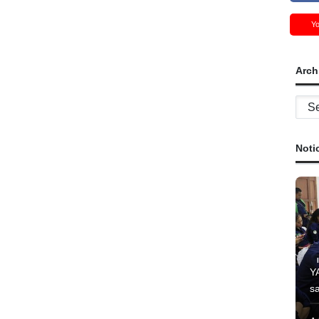
Y
Arch
Archi
Noti
Y
s