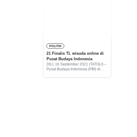
POLITIK
21 Finalis TL wisuda online di
Pusat Budaya Indonesia
DILI, 16 September 2021 (TATOLI) –
Pusat Budaya Indonesia (PBI) di
Timor-Leste memfasilitasi 21 finalis
lulusan Timor-Leste (TL) dari Institut
Pendidikan, Pelatihan dan
Pengembangan Profesional
Indonesia (Prisma Professional) di