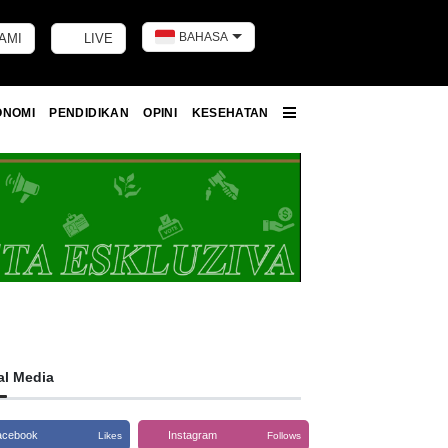
BAHASA
AMI
LIVE
Toggle dark m
ONOMI
PENDIDIKAN
OPINI
KESEHATAN
More
al Media
acebook
Instagram
Likes
Follows