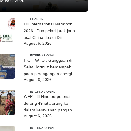
ugust 6, 2026
HEADLINE
Dili International Marathon
2026 : Dua pelari jarak jauh
asal China tiba di Dili
August 6, 2026
INTERNASIONAL
ITC – WTO : Gangguan di
Selat Hormuz berdampak
pada perdagangan energi,
August 6, 2026
pupuk, dan industri
INTERNASIONAL
WFP : El Nino berpotensi
dorong 49 juta orang ke
dalam kerawanan pangan
August 6, 2026
akut
INTERNASIONAL