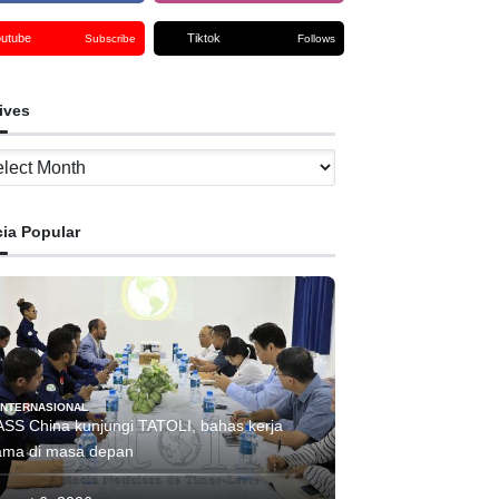
outube
Tiktok
Subscribe
Follows
ives
ves
cia Popular
INTERNASIONAL
ASS China kunjungi TATOLI, bahas kerja
ama di masa depan