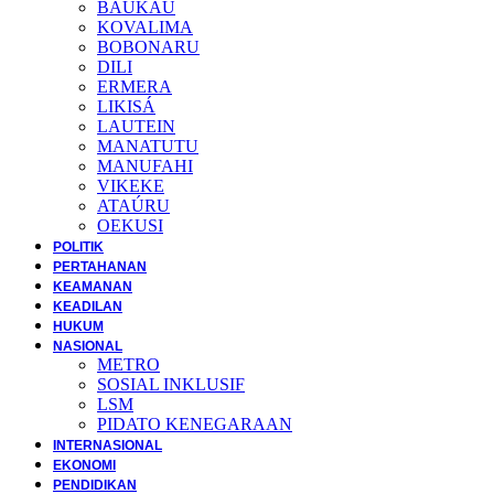
BAUKAU
KOVALIMA
BOBONARU
DILI
ERMERA
LIKISÁ
LAUTEIN
MANATUTU
MANUFAHI
VIKEKE
ATAÚRU
OEKUSI
POLITIK
PERTAHANAN
KEAMANAN
KEADILAN
HUKUM
NASIONAL
METRO
SOSIAL INKLUSIF
LSM
PIDATO KENEGARAAN
INTERNASIONAL
EKONOMI
PENDIDIKAN