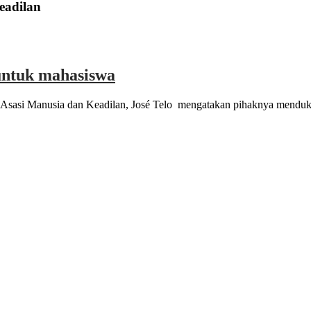
eadilan
 untuk mahasiswa
si Manusia dan Keadilan, José Telo mengatakan pihaknya mendukun