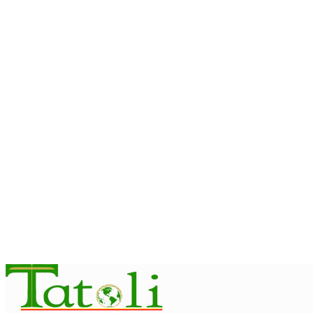
Dili International Marathon 2026 : Dua pelari jarak jauh asal Chin
August 6, 2026
INTERNASIONAL
ITC – WTO : Gangguan di Selat Hormuz berdampak pada perda
August 6, 2026
INTERNASIONAL
WFP : El Nino berpotensi dorong 49 juta orang ke dalam ker
August 6, 2026
INTERNASIONAL
November ini, Paus Leo akan lakukan perjalanan Apostolik ke 
August 6, 2026