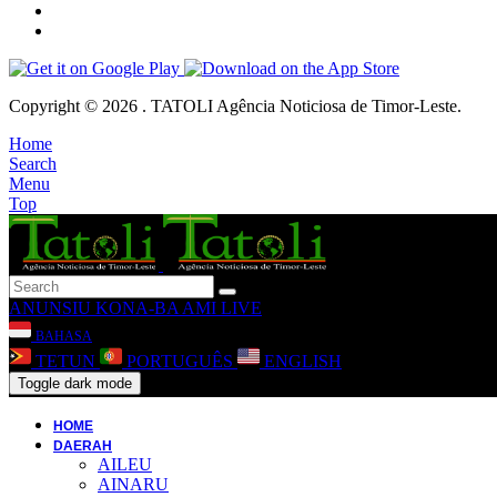
Copyright © 2026 . TATOLI Agência Noticiosa de Timor-Leste.
Home
Search
Menu
Top
ANUNSIU
KONA-BA AMI
LIVE
BAHASA
TETUN
PORTUGUÊS
ENGLISH
Toggle dark mode
HOME
DAERAH
AILEU
AINARU