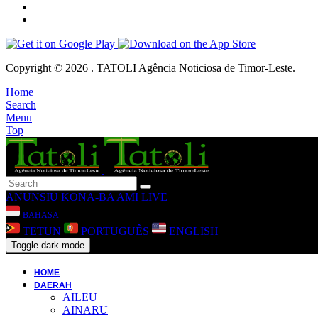
Copyright © 2026 . TATOLI Agência Noticiosa de Timor-Leste.
Home
Search
Menu
Top
ANUNSIU
KONA-BA AMI
LIVE
BAHASA
TETUN
PORTUGUÊS
ENGLISH
Toggle dark mode
HOME
DAERAH
AILEU
AINARU