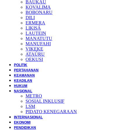
BAUKAU
KOVALIMA
BOBONARU
DILI
ERMERA
LIKISÁ
LAUTEIN
MANATUTU
MANUFAHI
VIKEKE
ATAÚRU
OEKUSI
POLITIK
PERTAHANAN
KEAMANAN
KEADILAN
HUKUM
NASIONAL
METRO
SOSIAL INKLUSIF
LSM
PIDATO KENEGARAAN
INTERNASIONAL
EKONOMI
PENDIDIKAN