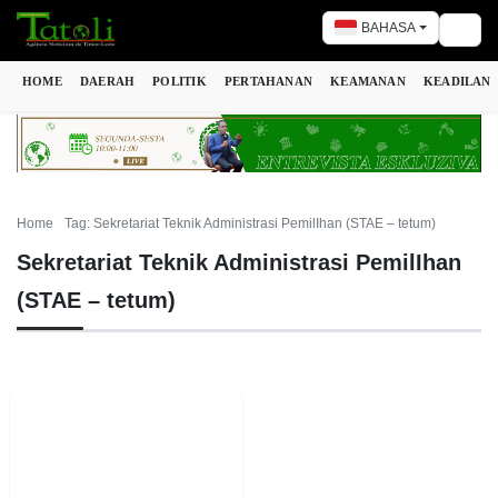
BAHASA
Togg
HOME
DAERAH
POLITIK
PERTAHANAN
KEAMANAN
KEADILAN
Home
Tag: Sekretariat Teknik Administrasi PemilIhan (STAE – tetum)
Sekretariat Teknik Administrasi PemilIhan
(STAE – tetum)