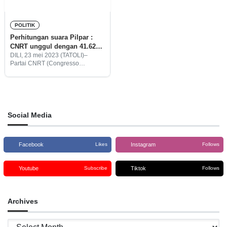
POLITIK
Perhitungan suara Pilpar :
CNRT unggul dengan 41.62%
suara
DILI, 23 mei 2023 (TATOLI)–
Partai CNRT (Congresso
Nacional de Reconstrução de
Timor-Leste) dengan nomor urut
12 memimpin perhitungan suara
Pemilihan Parlemen (Pilpar)
tahun 2023 dengan suara
sebanyak 41.62%
Social Media
Facebook
Instagram
Likes
Follows
Youtube
Tiktok
Subscribe
Follows
Archives
Archives