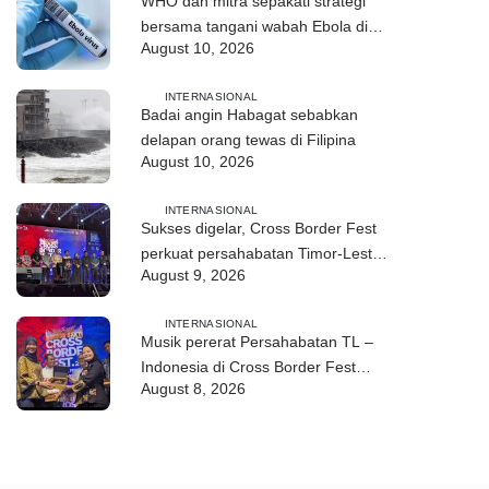
WHO dan mitra sepakati strategi
bersama tangani wabah Ebola di
August 10, 2026
RD Kongo
INTERNASIONAL
Badai angin Habagat sebabkan
delapan orang tewas di Filipina
August 10, 2026
INTERNASIONAL
Sukses digelar, Cross Border Fest
perkuat persahabatan Timor-Leste
August 9, 2026
dan Indonesia
INTERNASIONAL
Musik pererat Persahabatan TL –
Indonesia di Cross Border Fest
August 8, 2026
2026