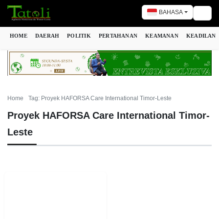
BAHASA
Togg
HOME
DAERAH
POLITIK
PERTAHANAN
KEAMANAN
KEADILAN
Home
Tag: Proyek HAFORSA Care International Timor-Leste
Proyek HAFORSA Care International Timor-
Leste