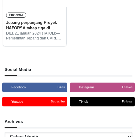
EKONOMI
Jepang perpanjang Proyek
HAFORSA tahap tiga di
Atsabe dengan anggaran $346
DILI, 21 januari 2024 (TATOLI)—
Pemerintah Jepang dan CARE
ribu
International kembali sepakat
untuk memperpanjang proyek
HAFORSA tahap ketiga guna
memperkuat produksi pertanian
dan pemberdayaan ekonomi
perempuan di Pos Administratif
Social Media
Facebook
Instagram
Likes
Follows
Youtube
Tiktok
Subscribe
Follows
Archives
Archives