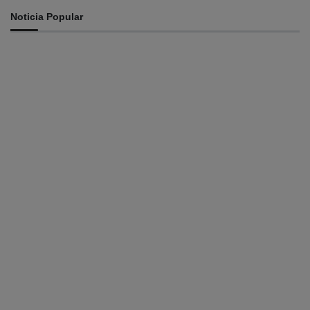
Noticia Popular
INTERNASIONAL
St. Cecilia dan Paroki Lacluta Wakili TL di Cross Border
Fest 2026 Atambua
August 7, 2026
INTERNASIONAL
Garuda Sakti Crossborder Fest