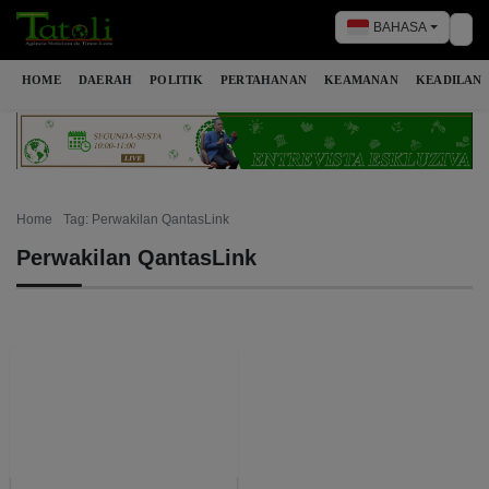
BAHASA
Tog
HOME
DAERAH
POLITIK
PERTAHANAN
KEAMANAN
KEADILAN
Home
Tag: Perwakilan QantasLink
Perwakilan QantasLink