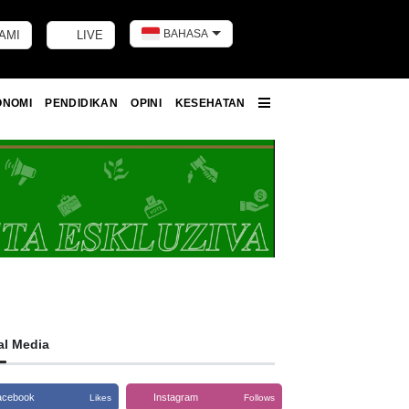
BAHASA
AMI
LIVE
Toggle dark m
ONOMI
PENDIDIKAN
OPINI
KESEHATAN
More
al Media
acebook
Instagram
Likes
Follows