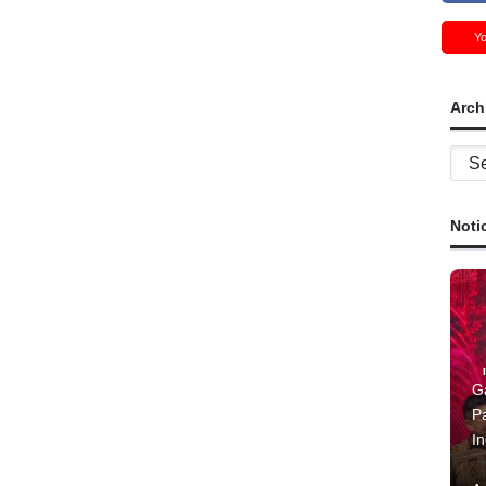
Y
Arch
Archi
Noti
G
P