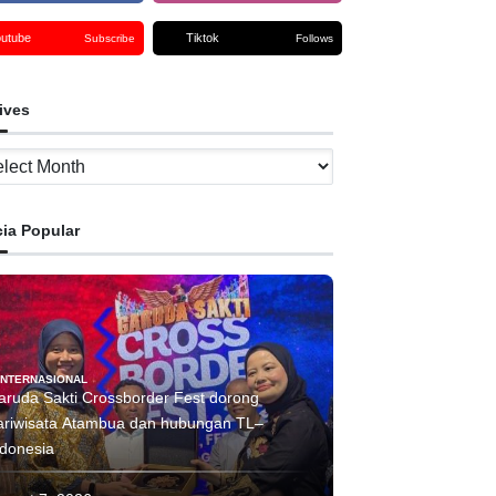
outube
Tiktok
Subscribe
Follows
ives
ves
cia Popular
INTERNASIONAL
aruda Sakti Crossborder Fest dorong
ariwisata Atambua dan hubungan TL–
Indonesia