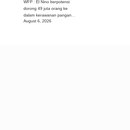
WFP : El Nino berpotensi
dorong 49 juta orang ke
dalam kerawanan pangan
August 6, 2026
akut