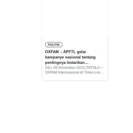
POLITIK
OXFAM – APFTL gelar
kampanye nasional tentang
pentingnya lestarikan
lingkungan
DILI, 09 November 2023 (TATOLI)—
OXFAM Internasional di Timor-Leste
bersama Alumni Parlemen Pemuda
Timor – Leste (APFTL) menggelar
kampanye nasional tentang
pentingnya menyadarkan semua
warga agar dapat melindungi dan