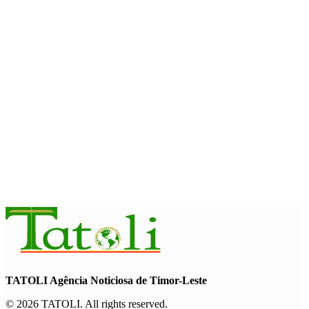
August 6, 2026
INTERNASIONAL
WFP : El Nino berpotensi dorong 49 juta orang ke dalam
kerawanan pangan akut
August 6, 2026
INTERNASIONAL
November ini, Paus Leo akan lakukan perjalanan Apostolik ke
Uruguay, Argentina, dan Peru
August 6, 2026
TATOLI Agência Noticiosa de Timor-Leste
© 2026 TATOLI. All rights reserved.