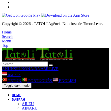
Copyright © 2026 . TATOLI Agência Noticiosa de Timor-Leste.
Home
Search
Menu
Top
ANUNSIU
KONA-BA AMI
LIVE
BAHASA
TETUN
PORTUGUÊS
ENGLISH
Toggle dark mode
HOME
DAERAH
AILEU
AINARU