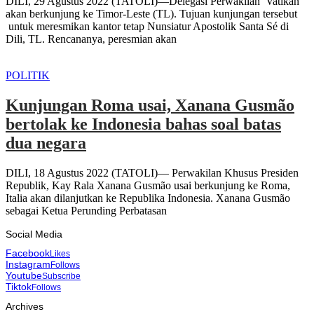
DILI, 29 Agustus 2022 (TATOLI)—Delegasi Perwakilan Vatikan
akan berkunjung ke Timor-Leste (TL). Tujuan kunjungan tersebut
untuk meresmikan kantor tetap Nunsiatur Apostolik Santa Sé di
Dili, TL. Rencananya, peresmian akan
POLITIK
Kunjungan Roma usai, Xanana Gusmão
bertolak ke Indonesia bahas soal batas
dua negara
DILI, 18 Agustus 2022 (TATOLI)— Perwakilan Khusus Presiden
Republik, Kay Rala Xanana Gusmão usai berkunjung ke Roma,
Italia akan dilanjutkan ke Republika Indonesia. Xanana Gusmão
sebagai Ketua Perunding Perbatasan
Social Media
Facebook
Likes
Instagram
Follows
Youtube
Subscribe
Tiktok
Follows
Archives