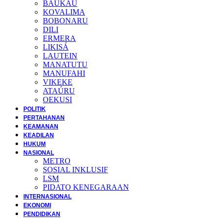
BAUKAU
KOVALIMA
BOBONARU
DILI
ERMERA
LIKISÁ
LAUTEIN
MANATUTU
MANUFAHI
VIKEKE
ATAÚRU
OEKUSI
POLITIK
PERTAHANAN
KEAMANAN
KEADILAN
HUKUM
NASIONAL
METRO
SOSIAL INKLUSIF
LSM
PIDATO KENEGARAAN
INTERNASIONAL
EKONOMI
PENDIDIKAN