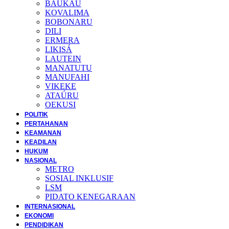
BAUKAU
KOVALIMA
BOBONARU
DILI
ERMERA
LIKISÁ
LAUTEIN
MANATUTU
MANUFAHI
VIKEKE
ATAÚRU
OEKUSI
POLITIK
PERTAHANAN
KEAMANAN
KEADILAN
HUKUM
NASIONAL
METRO
SOSIAL INKLUSIF
LSM
PIDATO KENEGARAAN
INTERNASIONAL
EKONOMI
PENDIDIKAN