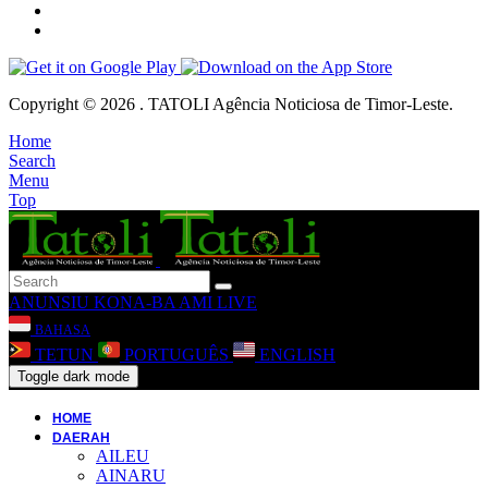
Copyright © 2026 . TATOLI Agência Noticiosa de Timor-Leste.
Home
Search
Menu
Top
ANUNSIU
KONA-BA AMI
LIVE
BAHASA
TETUN
PORTUGUÊS
ENGLISH
Toggle dark mode
HOME
DAERAH
AILEU
AINARU