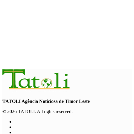
Garuda Sakti Crossborder Fest dorong Pariwisata Atambua
dan hubungan TL–Indonesia
August 7, 2026
INTERNASIONAL
YASS China kunjungi TATOLI, bahas kerja sama di masa
depan
August 6, 2026
TATOLI Agência Noticiosa de Timor-Leste
© 2026 TATOLI. All rights reserved.