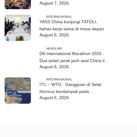
August 7, 2026
hubungan TL–Indonesia
INTERNASIONAL
YASS China kunjungi TATOLI,
bahas kerja sama di masa depan
August 6, 2026
HEADLINE
Dili International Marathon 2026 :
Dua pelari jarak jauh asal China tiba
August 6, 2026
di Dili
INTERNASIONAL
ITC – WTO : Gangguan di Selat
Hormuz berdampak pada
August 6, 2026
perdagangan energi, pupuk, dan
industri