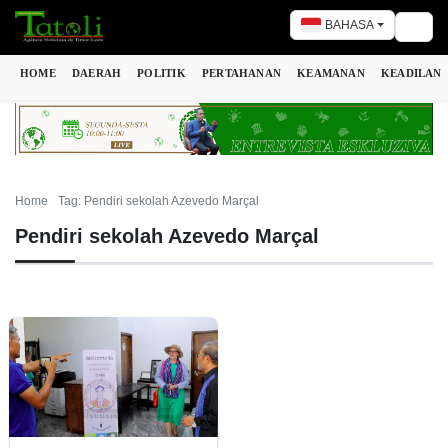
BAHASA
Togg
HOME
DAERAH
POLITIK
PERTAHANAN
KEAMANAN
KEADILAN
Home
Tag: Pendiri sekolah Azevedo Marçal
Pendiri sekolah Azevedo Marçal