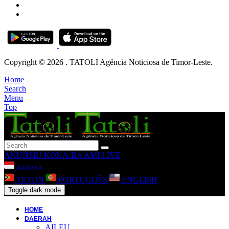
Copyright © 2026 . TATOLI Agência Noticiosa de Timor-Leste.
Home
Search
Menu
Top
ANUNSIU
KONA-BA AMI
LIVE
BAHASA
TETUN
PORTUGUÊS
ENGLISH
Toggle dark mode
HOME
DAERAH
AILEU