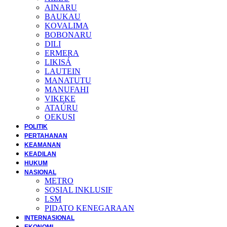
AINARU
BAUKAU
KOVALIMA
BOBONARU
DILI
ERMERA
LIKISÁ
LAUTEIN
MANATUTU
MANUFAHI
VIKEKE
ATAÚRU
OEKUSI
POLITIK
PERTAHANAN
KEAMANAN
KEADILAN
HUKUM
NASIONAL
METRO
SOSIAL INKLUSIF
LSM
PIDATO KENEGARAAN
INTERNASIONAL
EKONOMI