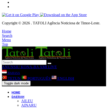
Copyright © 2026 . TATOLI Agência Noticiosa de Timor-Leste.
Home
Search
Menu
Top
ANUNSIU
KONA-BA AMI
LIVE
BAHASA
TETUN
PORTUGUÊS
ENGLISH
Toggle dark mode
HOME
DAERAH
AILEU
AINARU