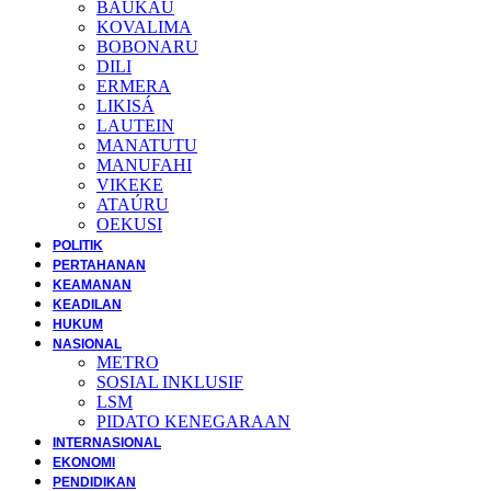
BAUKAU
KOVALIMA
BOBONARU
DILI
ERMERA
LIKISÁ
LAUTEIN
MANATUTU
MANUFAHI
VIKEKE
ATAÚRU
OEKUSI
POLITIK
PERTAHANAN
KEAMANAN
KEADILAN
HUKUM
NASIONAL
METRO
SOSIAL INKLUSIF
LSM
PIDATO KENEGARAAN
INTERNASIONAL
EKONOMI
PENDIDIKAN