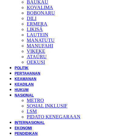
BAUKAU
KOVALIMA
BOBONARU
DILI
ERMERA
LIKISÁ
LAUTEIN
MANATUTU
MANUFAHI
VIKEKE
ATAÚRU
OEKUSI
POLITIK
PERTAHANAN
KEAMANAN
KEADILAN
HUKUM
NASIONAL
METRO
SOSIAL INKLUSIF
LSM
PIDATO KENEGARAAN
INTERNASIONAL
EKONOMI
PENDIDIKAN