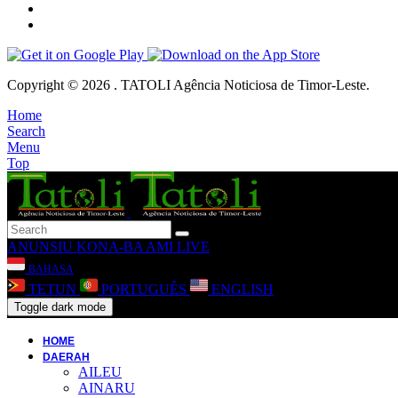
Copyright © 2026 . TATOLI Agência Noticiosa de Timor-Leste.
Home
Search
Menu
Top
ANUNSIU
KONA-BA AMI
LIVE
BAHASA
TETUN
PORTUGUÊS
ENGLISH
Toggle dark mode
HOME
DAERAH
AILEU
AINARU