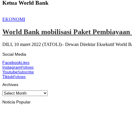
Ketua World Bank
EKONOMI
World Bank mobilisasi Paket Pembiayaan 
DILI, 10 maret 2022 (TATOLI)– Dewan Direktur Eksekutif World Ba
Social Media
Facebook
Likes
Instagram
Follows
Youtube
Subscribe
Tiktok
Follows
Archives
Archives
Noticia Popular
INTERNASIONAL