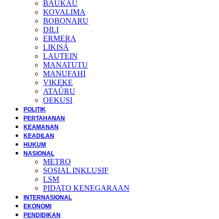
BAUKAU
KOVALIMA
BOBONARU
DILI
ERMERA
LIKISÁ
LAUTEIN
MANATUTU
MANUFAHI
VIKEKE
ATAÚRU
OEKUSI
POLITIK
PERTAHANAN
KEAMANAN
KEADILAN
HUKUM
NASIONAL
METRO
SOSIAL INKLUSIF
LSM
PIDATO KENEGARAAN
INTERNASIONAL
EKONOMI
PENDIDIKAN