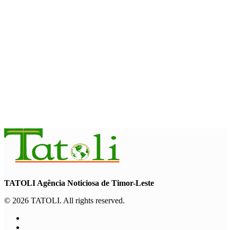
HEADLINE
Dili International Marathon 2026 : Dua pelari jarak jauh asal
China tiba di Dili
August 6, 2026
INTERNASIONAL
ITC – WTO : Gangguan di Selat Hormuz berdampak pada
perdagangan energi, pupuk, dan industri
August 6, 2026
TATOLI Agência Noticiosa de Timor-Leste
© 2026 TATOLI. All rights reserved.