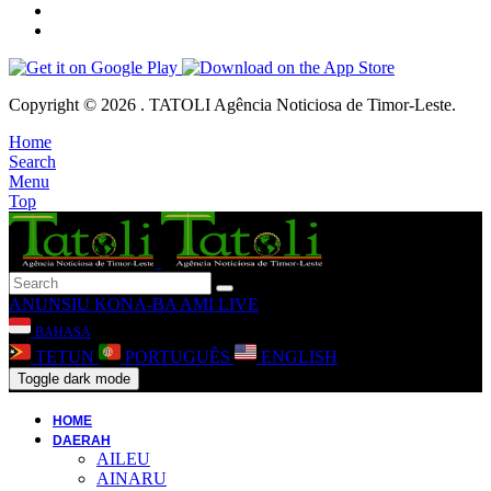
Copyright © 2026 . TATOLI Agência Noticiosa de Timor-Leste.
Home
Search
Menu
Top
ANUNSIU
KONA-BA AMI
LIVE
BAHASA
TETUN
PORTUGUÊS
ENGLISH
Toggle dark mode
HOME
DAERAH
AILEU
AINARU