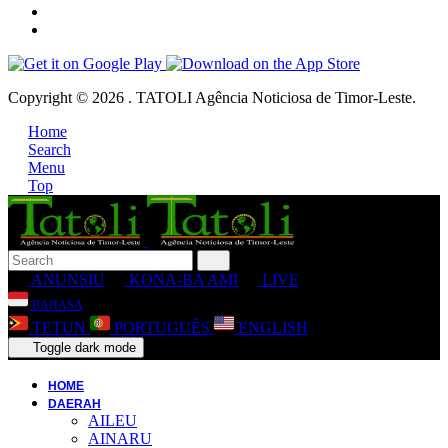
Copyright © 2026 . TATOLI Agência Noticiosa de Timor-Leste.
Home
Search
Menu
Top
ANUNSIU
KONA-BA AMI
LIVE
BAHASA
TETUN
PORTUGUÊS
ENGLISH
Toggle dark mode
HOME
DAERAH
AILEU
AINARU