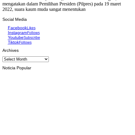
mengatakan dalam Pemilihan Presiden (Pilpres) pada 19 maret
2022, suara kaum muda sangat menentukan
Social Media
Facebook
Likes
Instagram
Follows
Youtube
Subscribe
Tiktok
Follows
Archives
Archives
Noticia Popular
INTERNASIONAL
Musik pererat Persahabatan TL – Indonesia di Cross Border
Fest 2026
August 8, 2026
INTERNASIONAL