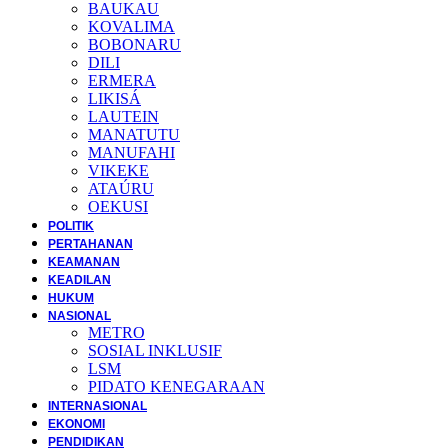
BAUKAU
KOVALIMA
BOBONARU
DILI
ERMERA
LIKISÁ
LAUTEIN
MANATUTU
MANUFAHI
VIKEKE
ATAÚRU
OEKUSI
POLITIK
PERTAHANAN
KEAMANAN
KEADILAN
HUKUM
NASIONAL
METRO
SOSIAL INKLUSIF
LSM
PIDATO KENEGARAAN
INTERNASIONAL
EKONOMI
PENDIDIKAN