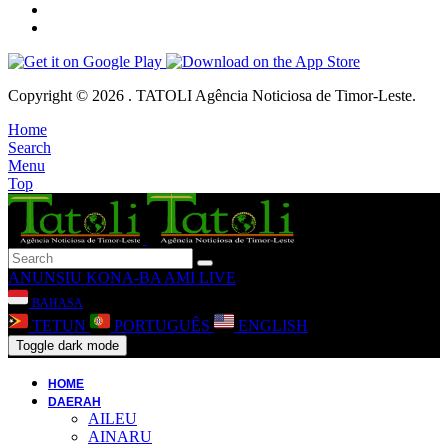
Copyright © 2026 . TATOLI Agência Noticiosa de Timor-Leste.
Home
Search
Menu
Top
ANUNSIU
KONA-BA AMI
LIVE
BAHASA
TETUN
PORTUGUÊS
ENGLISH
Toggle dark mode
HOME
DAERAH
AILEU
AINARU