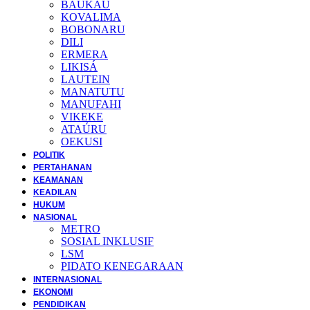
BAUKAU
KOVALIMA
BOBONARU
DILI
ERMERA
LIKISÁ
LAUTEIN
MANATUTU
MANUFAHI
VIKEKE
ATAÚRU
OEKUSI
POLITIK
PERTAHANAN
KEAMANAN
KEADILAN
HUKUM
NASIONAL
METRO
SOSIAL INKLUSIF
LSM
PIDATO KENEGARAAN
INTERNASIONAL
EKONOMI
PENDIDIKAN