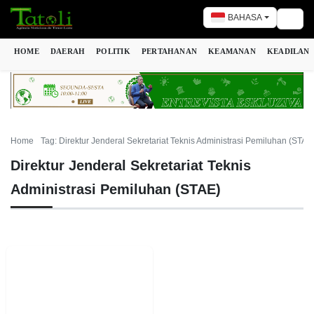
BAHASA
Togg
HOME
DAERAH
POLITIK
PERTAHANAN
KEAMANAN
KEADILAN
Home
Tag: Direktur Jenderal Sekretariat Teknis Administrasi Pemiluhan (STAE
Direktur Jenderal Sekretariat Teknis
Administrasi Pemiluhan (STAE)