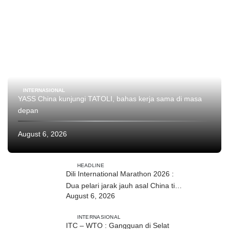
INTERNASIONAL
YASS China kunjungi TATOLI, bahas kerja sama di masa
depan
August 6, 2026
HEADLINE
Dili International Marathon 2026 :
Dua pelari jarak jauh asal China tiba
August 6, 2026
di Dili
INTERNASIONAL
ITC – WTO : Gangguan di Selat