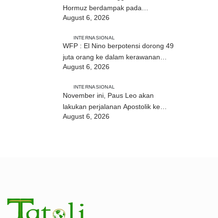
Hormuz berdampak pada
August 6, 2026
perdagangan energi, pupuk, dan
industri
INTERNASIONAL
WFP : El Nino berpotensi dorong 49
juta orang ke dalam kerawanan
August 6, 2026
pangan akut
INTERNASIONAL
November ini, Paus Leo akan
lakukan perjalanan Apostolik ke
August 6, 2026
Uruguay, Argentina, dan Peru