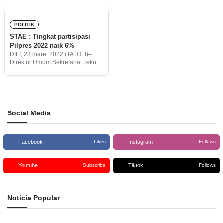
POLITIK
STAE : Tingkat partisipasi
Pilpres 2022 naik 6%
DILI, 23 maret 2022 (TATOLI)–
Direktur Umum Sekretariat Teknis
Administrasi Pemilihan (STAE),
Acilino Branco mengungkapkan,
tingkat partisipasi pemilih dalam
Pemilihan Presiden (Pilpres)
2022 naik 6% dibandingkan
dengan perolehan suara
Social Media
Facebook
Instagram
Likes
Follows
Youtube
Tiktok
Subscribe
Follows
Noticia Popular