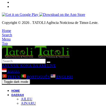
Copyright © 2026 . TATOLI Agência Noticiosa de Timor-Leste.
Home
Search
Menu
Top
ANUNSIU
KONA-BA AMI
LIVE
BAHASA
TETUN
PORTUGUÊS
ENGLISH
Toggle dark mode
HOME
DAERAH
AILEU
AINARU