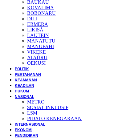
BAUKAU
KOVALIMA
BOBONARU
DILI
ERMERA
LIKISÁ
LAUTEIN
MANATUTU
MANUFAHI
VIKEKE
ATAÚRU
OEKUSI
POLITIK
PERTAHANAN
KEAMANAN
KEADILAN
HUKUM
NASIONAL
METRO
SOSIAL INKLUSIF
LSM
PIDATO KENEGARAAN
INTERNASIONAL
EKONOMI
PENDIDIKAN