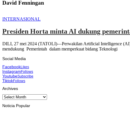
David Fenningan
INTERNASIONAL
Presiden Horta minta AI dukung pemerinta
DILI, 27 mei 2024 (TATOLI)—Perwakilan Artificial Intelligence (A
mendukung Pemerintah dalam memperkuat bidang Teknologi
Social Media
Facebook
Likes
Instagram
Follows
Youtube
Subscribe
Tiktok
Follows
Archives
Archives
Noticia Popular
INTERNASIONAL