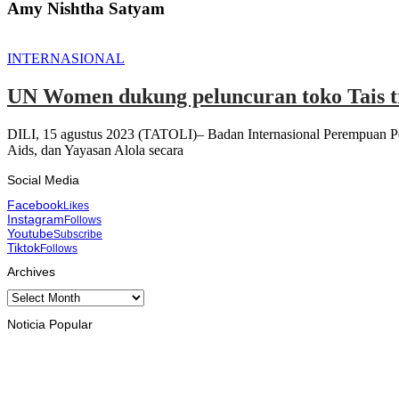
Amy Nishtha Satyam
INTERNASIONAL
UN Women dukung peluncuran toko Tais tra
DILI, 15 agustus 2023 (TATOLI)– Badan Internasional Perempuan P
Aids, dan Yayasan Alola secara
Social Media
Facebook
Likes
Instagram
Follows
Youtube
Subscribe
Tiktok
Follows
Archives
Archives
Noticia Popular
INTERNASIONAL