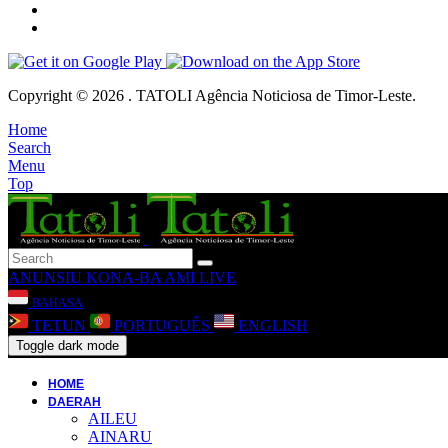
Copyright © 2026 . TATOLI Agência Noticiosa de Timor-Leste.
Home
Search
Menu
Top
ANUNSIU
KONA-BA AMI
LIVE
BAHASA
TETUN
PORTUGUÊS
ENGLISH
Toggle dark mode
HOME
DAERAH
AILEU
AINARU