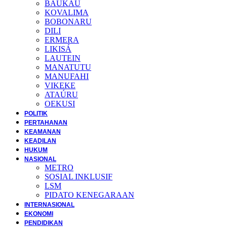
BAUKAU
KOVALIMA
BOBONARU
DILI
ERMERA
LIKISÁ
LAUTEIN
MANATUTU
MANUFAHI
VIKEKE
ATAÚRU
OEKUSI
POLITIK
PERTAHANAN
KEAMANAN
KEADILAN
HUKUM
NASIONAL
METRO
SOSIAL INKLUSIF
LSM
PIDATO KENEGARAAN
INTERNASIONAL
EKONOMI
PENDIDIKAN