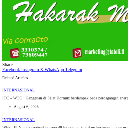
Share
Facebook
Instagram
X
WhatsApp
Telegram
Related Articles
INTERNASIONAL
ITC – WTO : Gangguan di Selat Hormuz berdampak pada perdagangan energi
August 6, 2026
INTERNASIONAL
WFP : El Nino berpotensi dorong 49 juta orang ke dalam kerawanan pangan