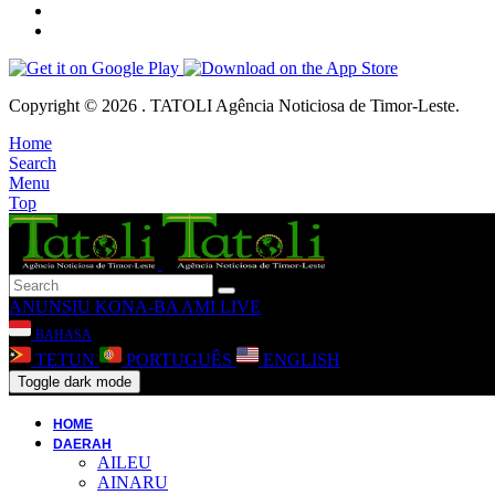
Copyright © 2026 . TATOLI Agência Noticiosa de Timor-Leste.
Home
Search
Menu
Top
ANUNSIU
KONA-BA AMI
LIVE
BAHASA
TETUN
PORTUGUÊS
ENGLISH
Toggle dark mode
HOME
DAERAH
AILEU
AINARU