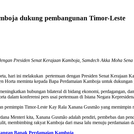
amboja dukung pembangunan Timor-Leste
dengan Presiden Senat Kerajaan Kamboja, Samdech Akka Moha Sena P
orta, hari ini melakukan pertemuan dengan Presiden Senat Kerajaa
den Horta meminta kepada Bapa Perdamaian Kamboja untuk dukungan
 meningkatkan hubungan bilateral di bidang ekonomi, perdagangan, da
 dalam konferensi pers usai pertemuan di Istana Negara Kepresidenan
n pemimpin Timor-Leste Kay Rala Xanana Gusmão yang memimpin raky
dana Menteri kita, Xanana Gusmão adalah pendiri, pembebas dan pend
ulit, membimbing rakyat Kamboja dari masa lalu menuju perdamaian dan
atangan Bapak Perdamaian Kamboja