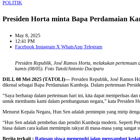
POLITIK
Presiden Horta minta Bapa Perdamaian K
May 8, 2025
12:41 PM
Facebook
Instagram
X
WhatsApp
Telegram
Presiden Republik, José Ramos Horta, melakukan pertemuan 
kamis (08/05). Foto Tatoli/Antonio Daciparu
DILI, 08 Mei 2025 (TATOLI)—
Presiden Republik, José Ramos H
dikenal sebagai Bapa Perdamaian Kamboja. Dalam pertemuan Presi
“Saya berharap dalam pertemuan hari ini, kita dapat memperluas dan
untuk membantu kami dalam pembangunan negara,” kata Presiden Horta
Menurut Kepala Negara, Hun Sen adalah pemimpin yang mirip denga
“Hun Sen adalah pembebas dan pendiri Kamboja modern. Seperti Per
biasa dalam cara kalian memimpin rakyat di masa-masa yang sangat s
Berita terkait :
Ratusan siswa memenuhi jalan menyambut ked