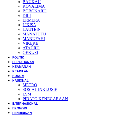
BAUKAU
KOVALIMA
BOBONARU
DILI
ERMERA
LIKISÁ
LAUTEIN
MANATUTU
MANUFAHI
VIKEKE
ATAÚRU
OEKUSI
POLITIK
PERTAHANAN
KEAMANAN
KEADILAN
HUKUM
NASIONAL
METRO
SOSIAL INKLUSIF
LSM
PIDATO KENEGARAAN
INTERNASIONAL
EKONOMI
PENDIDIKAN