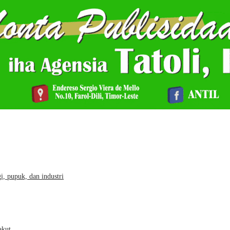
, pupuk, dan industri
 akut