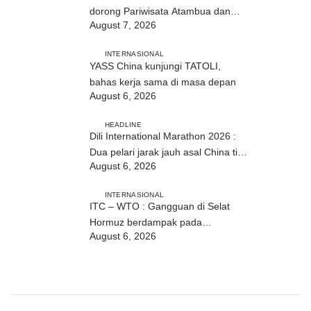
dorong Pariwisata Atambua dan
August 7, 2026
hubungan TL–Indonesia
INTERNASIONAL
YASS China kunjungi TATOLI,
bahas kerja sama di masa depan
August 6, 2026
HEADLINE
Dili International Marathon 2026 :
Dua pelari jarak jauh asal China tiba
August 6, 2026
di Dili
INTERNASIONAL
ITC – WTO : Gangguan di Selat
Hormuz berdampak pada
August 6, 2026
perdagangan energi, pupuk, dan
industri