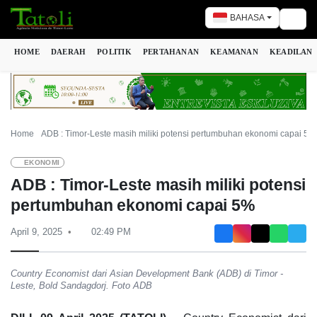
BAHASA
Togg
HOME
DAERAH
POLITIK
PERTAHANAN
KEAMANAN
KEADILAN
Home
ADB : Timor-Leste masih miliki potensi pertumbuhan ekonomi capai 5%
EKONOMI
ADB : Timor-Leste masih miliki potensi
pertumbuhan ekonomi capai 5%
April 9, 2025
02:49 PM
Country Economist dari Asian Development Bank (ADB) di Timor -
Leste, Bold Sandagdorj. Foto ADB