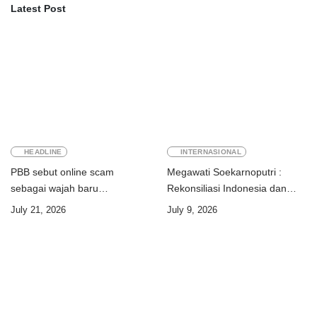
Latest Post
HEADLINE
INTERNASIONAL
PBB sebut online scam
Megawati Soekarnoputri :
sebagai wajah baru
Rekonsiliasi Indonesia dan
perdagangan orang
Timor-Leste jadi teladan dunia
July 21, 2026
July 9, 2026