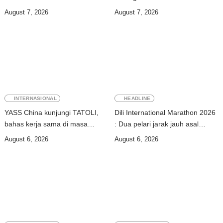
2026 Atambua
hubungan TL–Indonesia
August 7, 2026
August 7, 2026
INTERNASIONAL
HEADLINE
YASS China kunjungi TATOLI,
Dili International Marathon 2026
bahas kerja sama di masa
: Dua pelari jarak jauh asal
depan
China tiba di Dili
August 6, 2026
August 6, 2026