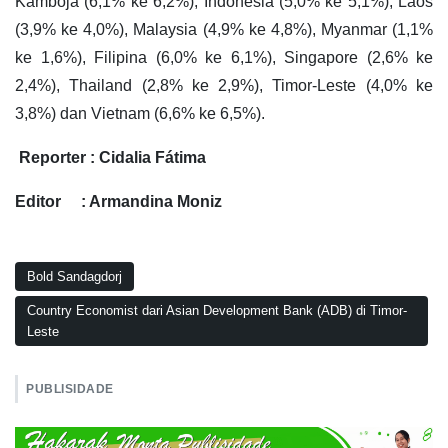
Kamboja (6,1% ke 6,2%), Indonesia (5,0% ke 5,1%), Laos
(3,9% ke 4,0%), Malaysia (4,9% ke 4,8%), Myanmar (1,1%
ke 1,6%), Filipina (6,0% ke 6,1%), Singapore (2,6% ke
2,4%), Thailand (2,8% ke 2,9%), Timor-Leste (4,0% ke
3,8%) dan Vietnam (6,6% ke 6,5%).
Reporter : Cidalia Fátima
Editor : Armandina Moniz
Bold Sandagdorj
Country Economist dari Asian Development Bank (ADB) di Timor-
Leste
PUBLISIDADE