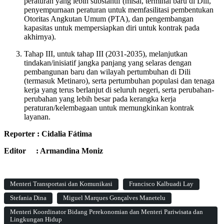
peraturan yang lebih substantif (misal, terminal baru di Dili,
penyempurnaan peraturan untuk memfasilitasi pembentukan
Otoritas Angkutan Umum (PTA), dan pengembangan
kapasitas untuk mempersiapkan diri untuk kontrak pada
akhirnya).
Tahap III, untuk tahap III (2031-2035), melanjutkan
tindakan/inisiatif jangka panjang yang selaras dengan
pembangunan baru dan wilayah pertumbuhan di Dili
(termasuk Metinaro), serta pertumbuhan populasi dan tenaga
kerja yang terus berlanjut di seluruh negeri, serta perubahan-
perubahan yang lebih besar pada kerangka kerja
peraturan/kelembagaan untuk memungkinkan kontrak
layanan.
Reporter : Cidalia Fátima
Editor : Armandina Moniz
Menteri Transportasi dan Komunikasi
Francisco Kalbuadi Lay
Stefania Dina
Miguel Marques Gonçalves Manetelu
Menteri Koordinator Bidang Perekonomian dan Menteri Pariwisata dan
Lingkungan Hidup