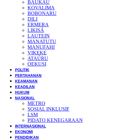
BAUKAU
KOVALIMA
BOBONARU
DILI
ERMERA
LIKISÁ
LAUTEIN
MANATUTU
MANUFAHI
VIKEKE
ATAÚRU
OEKUSI
POLITIK
PERTAHANAN
KEAMANAN
KEADILAN
HUKUM
NASIONAL
METRO
SOSIAL INKLUSIF
LSM
PIDATO KENEGARAAN
INTERNASIONAL
EKONOMI
PENDIDIKAN