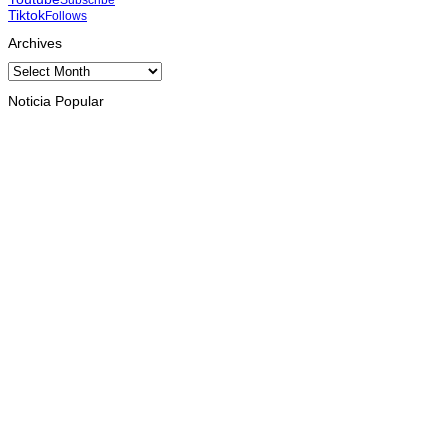
Tiktok
Follows
Archives
Archives
Noticia Popular
INTERNASIONAL
Musik pererat Persahabatan TL – Indonesia di Cross Border
Fest 2026
August 8, 2026
INTERNASIONAL
St. Cecilia Balide jadi juara dua paduan suara Cross Border
Fest 2026 di Atambua
August 8, 2026
INTERNASIONAL