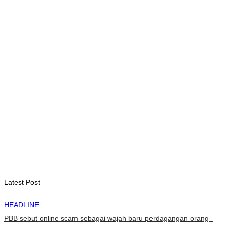
St. Cecilia dan Paroki Lacluta Wakili TL di Cross Border Fest
2026 Atambua
August 7, 2026
INTERNASIONAL
Garuda Sakti Crossborder Fest dorong Pariwisata Atambua
dan hubungan TL–Indonesia
August 7, 2026
INTERNASIONAL
YASS China kunjungi TATOLI, bahas kerja sama di masa
depan
August 6, 2026
Latest Post
HEADLINE
PBB sebut online scam sebagai wajah baru perdagangan orang