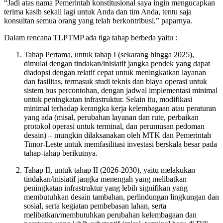
“Jadi atas nama Pemerintah konstitusional saya ingin mengucapkan
terima kasih sekali lagi untuk Anda dan tim Anda, tentu saja
konsultan semua orang yang telah berkontribusi,” paparnya.
Dalam rencana TLPTMP ada tiga tahap berbeda yaitu :
Tahap Pertama, untuk tahap I (sekarang hingga 2025),
dimulai dengan tindakan/inisiatif jangka pendek yang dapat
diadopsi dengan relatif cepat untuk meningkatkan layanan
dan fasilitas, termasuk studi teknis dan biaya operasi untuk
sistem bus percontohan, dengan jadwal implementasi minimal
untuk peningkatan infrastruktur. Selain itu, modifikasi
minimal terhadap kerangka kerja kelembagaan atau peraturan
yang ada (misal, perubahan layanan dan rute, perbaikan
protokol operasi untuk terminal, dan perumusan pedoman
desain) – mungkin dilaksanakan oleh MTK dan Pemerintah
Timor-Leste untuk memfasilitasi investasi berskala besar pada
tahap-tahap berikutnya.
Tahap II, untuk tahap II (2026-2030), yaitu melakukan
tindakan/inisiatif jangka menengah yang melibatkan
peningkatan infrastruktur yang lebih signifikan yang
membutuhkan desain tambahan, perlindungan lingkungan dan
sosial, serta kegiatan pembebasan lahan, serta
melibatkan/membutuhkan perubahan kelembagaan dan