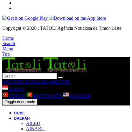
Copyright © 2026 . TATOLI Agência Noticiosa de Timor-Leste.
Home
Search
Menu
Top
ANUNSIU
KONA-BA AMI
LIVE
BAHASA
TETUN
PORTUGUÊS
ENGLISH
Toggle dark mode
HOME
DAERAH
AILEU
AINARU