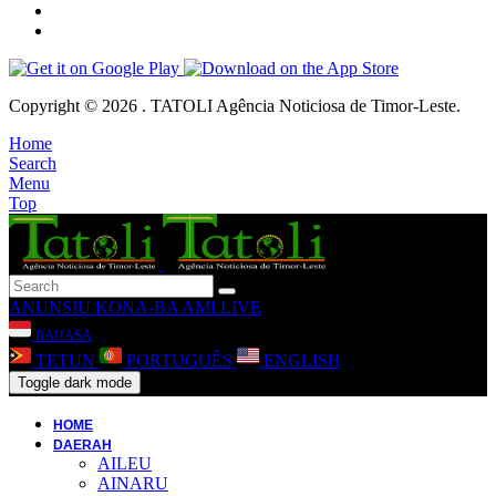
Copyright © 2026 . TATOLI Agência Noticiosa de Timor-Leste.
Home
Search
Menu
Top
ANUNSIU
KONA-BA AMI
LIVE
BAHASA
TETUN
PORTUGUÊS
ENGLISH
Toggle dark mode
HOME
DAERAH
AILEU
AINARU