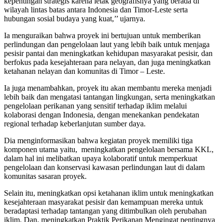
kepentingan strategis karena letak geografisnya yang berada di
wilayah lintas batas antara Indonesia dan Timor-Leste serta
hubungan sosial budaya yang kuat,’’ ujarnya.
Ia menguraikan bahwa proyek ini bertujuan untuk memberikan
perlindungan dan pengelolaan laut yang lebih baik untuk menjaga
pesisir pantai dan meningkatkan kehidupan masyarakat pesisir, dan
berfokus pada kesejahteraan para nelayan, dan juga meningkatkan
ketahanan nelayan dan komunitas di Timor – Leste.
Ia juga menambahkan, proyek itu akan membantu mereka menjadi
lebih baik dan mengatasi tantangan lingkungan, serta meningkatkan
pengelolaan perikanan yang sensitif terhadap iklim melalui
kolaborasi dengan Indonesia, dengan menekankan pendekatan
regional terhadap keberlanjutan sumber daya.
Dia menginformasikan bahwa kegiatan proyek memiliki tiga
komponen utama yaitu, meningkatkan pengelolaan bersama KKL,
dalam hal ini melibatkan upaya kolaboratif untuk memperkuat
pengelolaan dan konservasi kawasan perlindungan laut di dalam
komunitas sasaran proyek.
Selain itu, meningkatkan opsi ketahanan iklim untuk meningkatkan
kesejahteraan masyarakat pesisir dan kemampuan mereka untuk
beradaptasi terhadap tantangan yang ditimbulkan oleh perubahan
iklim. Dan, meningkatkan Praktik Perikanan Mengingat pentingnya