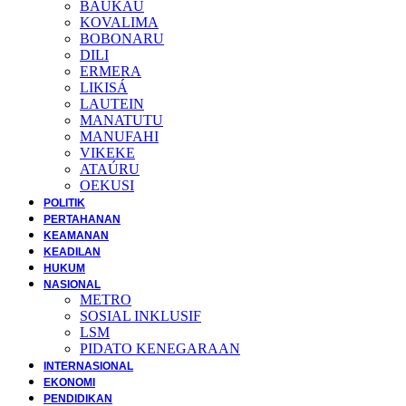
BAUKAU
KOVALIMA
BOBONARU
DILI
ERMERA
LIKISÁ
LAUTEIN
MANATUTU
MANUFAHI
VIKEKE
ATAÚRU
OEKUSI
POLITIK
PERTAHANAN
KEAMANAN
KEADILAN
HUKUM
NASIONAL
METRO
SOSIAL INKLUSIF
LSM
PIDATO KENEGARAAN
INTERNASIONAL
EKONOMI
PENDIDIKAN