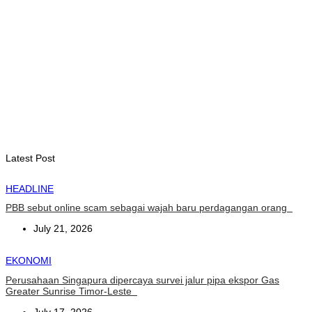
Garuda Sakti Crossborder Fest dorong Pariwisata Atambua
dan hubungan TL–Indonesia
August 7, 2026
INTERNASIONAL
YASS China kunjungi TATOLI, bahas kerja sama di masa
depan
August 6, 2026
Latest Post
HEADLINE
PBB sebut online scam sebagai wajah baru perdagangan orang
July 21, 2026
EKONOMI
Perusahaan Singapura dipercaya survei jalur pipa ekspor Gas
Greater Sunrise Timor-Leste
July 17, 2026