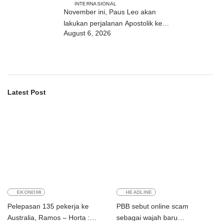
INTERNASIONAL
November ini, Paus Leo akan
lakukan perjalanan Apostolik ke
August 6, 2026
Uruguay, Argentina, dan Peru
Latest Post
EKONOMI
HEADLINE
Pelepasan 135 pekerja ke
PBB sebut online scam
Australia, Ramos – Horta :
sebagai wajah baru