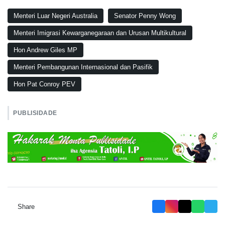
Menteri Luar Negeri Australia
Senator Penny Wong
Menteri Imigrasi Kewarganegaraan dan Urusan Multikultural
Hon Andrew Giles MP
Menteri Pembangunan Internasional dan Pasifik
Hon Pat Conroy PEV
PUBLISIDADE
Share