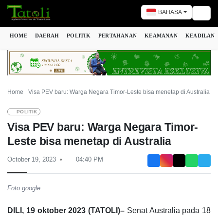
BAHASA
Togg
HOME
DAERAH
POLITIK
PERTAHANAN
KEAMANAN
KEADILAN
Home
Visa PEV baru: Warga Negara Timor-Leste bisa menetap di Australia
POLITIK
Visa PEV baru: Warga Negara Timor-
Leste bisa menetap di Australia
October 19, 2023
04:40 PM
Foto google
DILI, 19 oktober 2023 (TATOLI)–
Senat Australia pada 18