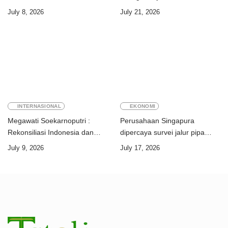
“Kalian perkuat ekonomi dua
perdagangan orang
July 8, 2026
July 21, 2026
negara”
INTERNASIONAL
EKONOMI
Megawati Soekarnoputri :
Perusahaan Singapura
Rekonsiliasi Indonesia dan
dipercaya survei jalur pipa
Timor-Leste jadi teladan dunia
ekspor Gas Greater Sunrise
July 9, 2026
July 17, 2026
Timor-Leste