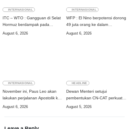
INTERNASIONAL
INTERNASIONAL
ITC – WTO : Gangguan di Selat
WFP : El Nino berpotensi dorong
Hormuz berdampak pada
49 juta orang ke dalam
perdagangan energi, pupuk, dan
kerawanan pangan akut
August 6, 2026
August 6, 2026
industri
INTERNASIONAL
HEADLINE
November ini, Paus Leo akan
Dewan Menteri setujui
lakukan perjalanan Apostolik ke
pembentukan CN-CAT perkuat
Uruguay, Argentina, dan Peru
keamanan digital hingga 2031
August 6, 2026
August 5, 2026
Leave a Reply