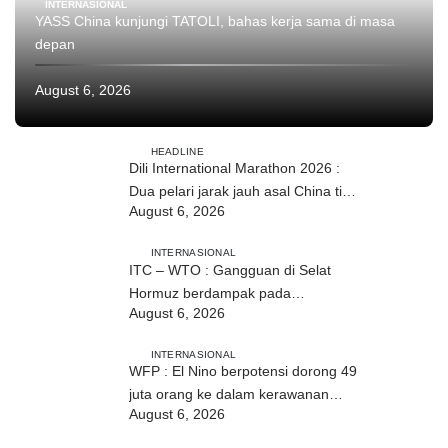
INTERNASIONAL
YASS China kunjungi TATOLI, bahas kerja sama di masa
depan
August 6, 2026
HEADLINE
Dili International Marathon 2026 :
Dua pelari jarak jauh asal China tiba
August 6, 2026
di Dili
INTERNASIONAL
ITC – WTO : Gangguan di Selat
Hormuz berdampak pada
August 6, 2026
perdagangan energi, pupuk, dan
industri
INTERNASIONAL
WFP : El Nino berpotensi dorong 49
juta orang ke dalam kerawanan
August 6, 2026
pangan akut