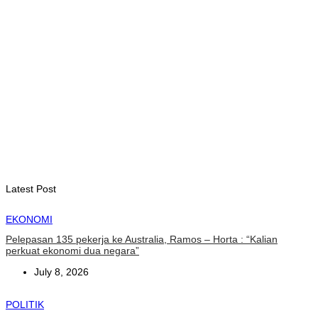
INTERNASIONAL
WFP : El Nino berpotensi dorong 49 juta orang ke dalam
kerawanan pangan akut
August 6, 2026
INTERNASIONAL
November ini, Paus Leo akan lakukan perjalanan Apostolik ke
Uruguay, Argentina, dan Peru
August 6, 2026
Latest Post
EKONOMI
Pelepasan 135 pekerja ke Australia, Ramos – Horta : “Kalian
perkuat ekonomi dua negara”
July 8, 2026
POLITIK