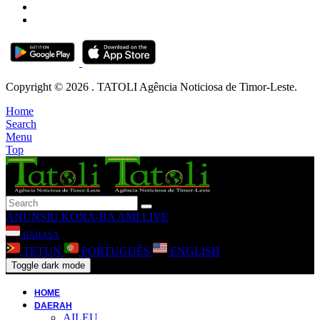
Copyright © 2026 . TATOLI Agência Noticiosa de Timor-Leste.
Home
Search
Menu
Top
ANUNSIU
KONA-BA AMI
LIVE
BAHASA
TETUN
PORTUGUÊS
ENGLISH
Toggle dark mode
HOME
DAERAH
AILEU