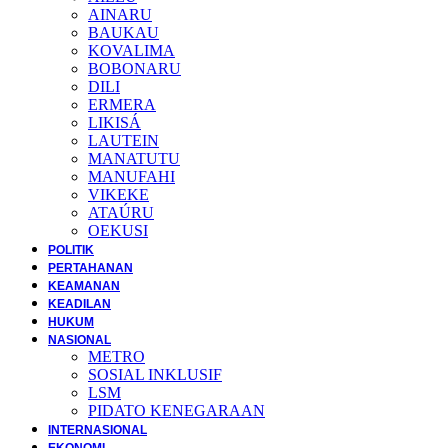
AINARU
BAUKAU
KOVALIMA
BOBONARU
DILI
ERMERA
LIKISÁ
LAUTEIN
MANATUTU
MANUFAHI
VIKEKE
ATAÚRU
OEKUSI
POLITIK
PERTAHANAN
KEAMANAN
KEADILAN
HUKUM
NASIONAL
METRO
SOSIAL INKLUSIF
LSM
PIDATO KENEGARAAN
INTERNASIONAL
EKONOMI