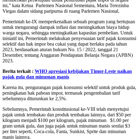
ini,” kata Ketua Parlemen Nasional Sementara, Maria Terezinha
Viegas dalam sidang paripurna di ruang Parlemen Nasional.
Pemerintah ke-IX memperkenalkan sebuah program yang bertujuan
untuk mengurangi dampak inflasi dan meningkatkan biaya hidup
warga negara, sehingga meningkatkan kapasitas pembelian. Untuk
inisiatif ini, Pemerintah melakukan penyesuaian tarif pajak konsumsi
selektif dan hak impor bea cukai yang dapat berlaku pada tahun
2023, berdasarkan aturan hukum No. 15 / 2022, tanggal 21
Desember, tentang Anggaran Pendapatan Belanja Negara (APBN)
2023.
Berita terkait :
WHO apresiasi kebijakan Timor-Leste naikan
pajak gula dan minuman manis
Karena itu, pengurangan pajak konsumsi selektif untuk produk gula,
peningkatan hak pabean impor, termasuk pengembalian tarif
sebelumnya diturunkan ke 2,5%.
Sebelumnya, Pemerintah konstitusional ke-VIII telah menyetujui
pajak untuk tembakau dan produk tembakau lainnya, dari $50 per
kilogram menjadi $100 per kilogram, pajak minuman $1.00 per
gram untuk gula, dan juga pajak untuk minuman manis senilai $3
per liter seperti, Coca-cola, Fanta, Sunkist, Sprite dan minuman
manis lainnya.