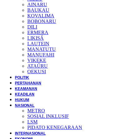
AINARU
BAUKAU
KOVALIMA
BOBONARU
DILI
ERMERA
LIKISÁ
LAUTEIN
MANATUTU
MANUFAHI
VIKEKE
ATAÚRU
OEKUSI
POLITIK
PERTAHANAN
KEAMANAN
KEADILAN
HUKUM
NASIONAL
METRO
SOSIAL INKLUSIF
LSM
PIDATO KENEGARAAN
INTERNASIONAL
EKONOMI