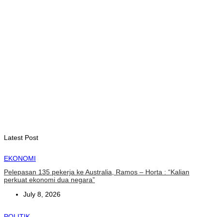
August 6, 2026
INTERNASIONAL
WFP : El Nino berpotensi dorong 49 juta orang ke dalam
kerawanan pangan akut
August 6, 2026
INTERNASIONAL
November ini, Paus Leo akan lakukan perjalanan Apostolik ke
Uruguay, Argentina, dan Peru
August 6, 2026
Latest Post
EKONOMI
Pelepasan 135 pekerja ke Australia, Ramos – Horta : “Kalian
perkuat ekonomi dua negara”
July 8, 2026
POLITIK