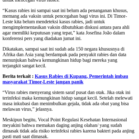
“Kasus rabies ini sampai saat ini belum ada penanganan khusus,
memang ada vaksin untuk pencegahan bagi virus ini. Di Timor-
Leste kita belum mendeteksi kasus rabies, jadi untuk
mengimplementasikan vaksin dibutuhkan diskusi antara para ahli
agar memiliki keputusan yang tepat,” kata Josefina João dalam
konferensi pers yang diadakan jumat ini.
Dikatakan, sampai saat ini sudah ada 150 negara khususnya di
Afrika dan Asia yang berdampak pada penyakit rabies dan data
menunjukan bahwa kemungkinan hidup bagi mereka yang
terjangkit sangat kecil.
Berita terkait :
Kasus Rabies di Kupang, Pemerintah imbau
masyarakat Timor-Leste jangan panik
“Virus rabies menyerang sistem saraf pusat dan otak. Jika otak ini
terinfeksi maka kemungkinan hidup sangat kecil. Setelah melewati
masa inkubasi dan menimbulkan gejala, tidak ada obat yang bisa
melawan virus,” jelasnya.
Meskipun begitu, Vocal Point Regulasi Kesehatan Internasional
meyakini bahwa memakan daging anjing olahan/ yang sudah
dimasak tidak ada risiko terinfeksi rabies karena bakteri pada anjing
pasti mati saat dimasak.