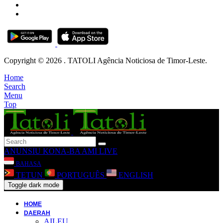
Copyright © 2026 . TATOLI Agência Noticiosa de Timor-Leste.
Home
Search
Menu
Top
ANUNSIU
KONA-BA AMI
LIVE
BAHASA
TETUN
PORTUGUÊS
ENGLISH
Toggle dark mode
HOME
DAERAH
AILEU