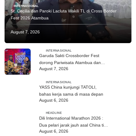
INTERNASIONAL
St. Cecilia dan Paroki Lacluta Wakili TL di Cross Border
Fest 2026 Atambua
August 7, 2026
INTERNASIONAL
Garuda Sakti Crossborder Fest
dorong Pariwisata Atambua dan
August 7, 2026
hubungan TL–Indonesia
INTERNASIONAL
YASS China kunjungi TATOLI,
bahas kerja sama di masa depan
August 6, 2026
HEADLINE
Dili International Marathon 2026 :
Dua pelari jarak jauh asal China tiba
August 6, 2026
di Dili