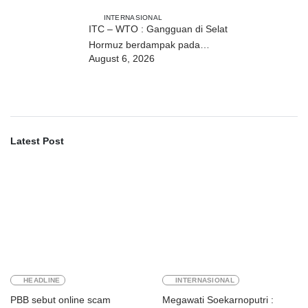
INTERNASIONAL
ITC – WTO : Gangguan di Selat
Hormuz berdampak pada
August 6, 2026
perdagangan energi, pupuk, dan
industri
Latest Post
HEADLINE
INTERNASIONAL
PBB sebut online scam
Megawati Soekarnoputri :