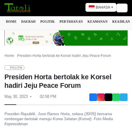
BAHASA
Togg
HOME
DAERAH
POLITIK
PERTAHANAN
KEAMANAN
KEADILAN
Home
Presiden Horta bertolak ke Korsel hadiri Jeju Peace Forum
POLITIK
Presiden Horta bertolak ke Korsel
hadiri Jeju Peace Forum
May 30, 2023
02:58 PM
Presiden Republik, Jose Ramos Horta, selasa (30/05) bersama
rombongan bertolak menuju Korea Selatan (Korsel). Foto Media
Kepresidenan