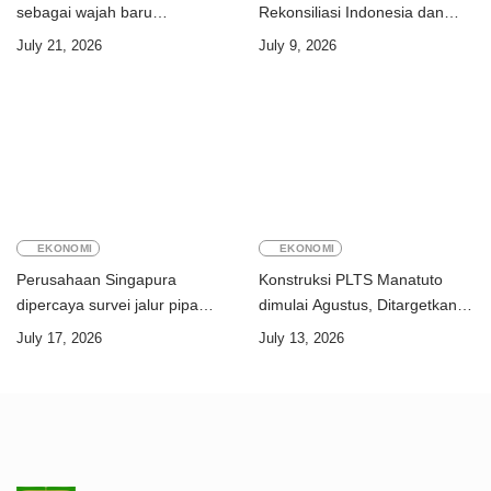
sebagai wajah baru
Rekonsiliasi Indonesia dan
perdagangan orang
Timor-Leste jadi teladan dunia
July 21, 2026
July 9, 2026
EKONOMI
EKONOMI
Perusahaan Singapura
Konstruksi PLTS Manatuto
dipercaya survei jalur pipa
dimulai Agustus, Ditargetkan
ekspor Gas Greater Sunrise
rampung Juni 2028
July 17, 2026
July 13, 2026
Timor-Leste