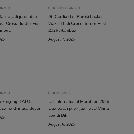
ONAL
INTERNASIONAL
Balide jadi juara dua
St. Cecilia dan Paroki Lacluta
ra Cross Border Fest
Wakili TL di Cross Border Fest
2026 di Atambua
2026 Atambua
026
August 7, 2026
ONAL
HEADLINE
 kunjungi TATOLI,
Dili International Marathon 2026 :
a sama di masa depan
Dua pelari jarak jauh asal China
tiba di Dili
026
August 6, 2026