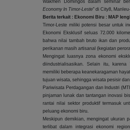
Wakmen Domingos dalam seminar ber
Economy In Timor-Leste
” di City8, Manleu
Berita terkait :
Ekonomi Biru : MAP lengk
Timor-Leste miliki potensi besar untuk i
Ekonomi Eksklusif seluas 72.000 kilome
bahwa nilai tambah bruto ikan dan prod
perikanan masih artisanal (kegiatan peror
Mengingat luasnya zona ekonomi eksklus
diindustrialisasikan. Selain itu, karen
memiliki beberapa keanekaragaman hayati
tujuan wisata, sehingga wisata pesisir da
Pariwisata Perdagangan dan Industri (MTKI
pinjaman lunak dan tantangan inovasi b
rantai nilai sektor produktif termasuk
peluang ekonomi biru.
Meskipun demikian, mengingat ukuran pa
terlibat dalam integrasi ekonomi regi