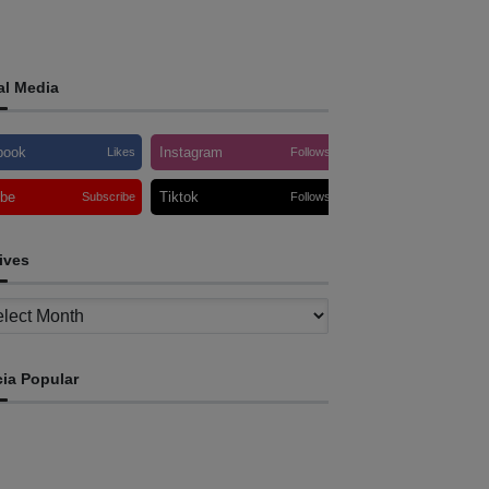
al Media
book
Instagram
Likes
Follows
ube
Tiktok
Subscribe
Follows
ives
ves
cia Popular