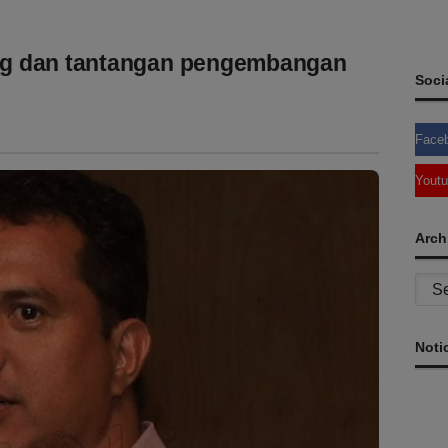
ng dan tantangan pengembangan
Soci
Face
Yout
Arch
Archi
Noti