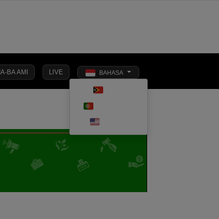
A-BA AMI
LIVE
BAHASA
Toggle dark 
TETUN
SIONAL
EKONOMI
PENDIDIKAN
OPINI
KESEHATAN
PORTUGUÊS
ENGLISH