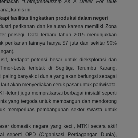
temakan “
Entrepreneurship As A Driver For Blue
-ana, kamis ini.
api fasilitas tingkatkan produksi dalam negeri
ndustri perikanan dan kelautan karena memiliki Zona
ter persegi. Data terbaru tahun 2015 menunjukkan
uk perikanan lainnya hanya $7 juta dan sekitar 90%
angan).
if, terdapat potensi besar untuk dieksplorasi dan
a Timor-Leste terletak di Segitiga Terumbu Karang,
 paling banyak di dunia yang akan berfungsi sebagai
n laut akan menyediakan ceruk pasar untuk pariwisata.
 -tetun) juga memprakarsai berbagai inisiatif seperti
isnis yang tergoda untuk membangun dan mendorong
 untuk memperluas pembangunan sektor swasta untuk
sar domestik negara yang kecil, MTKI secara aktif
onal seperti OPD (Organisasi Perdagangan Dunia),