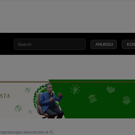
ANUNSIU
KON
AN
KEAMANAN
KEADILAN
HUKUM
NASIONAL
INTERNA
engembangan ekonomi biru di TL