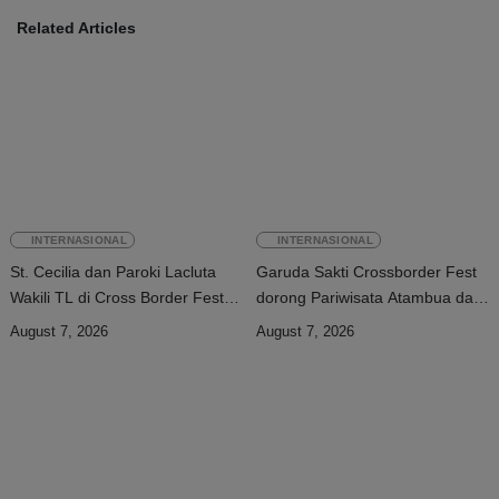
Related Articles
INTERNASIONAL
INTERNASIONAL
St. Cecilia dan Paroki Lacluta
Garuda Sakti Crossborder Fest
Wakili TL di Cross Border Fest
dorong Pariwisata Atambua dan
2026 Atambua
hubungan TL–Indonesia
August 7, 2026
August 7, 2026