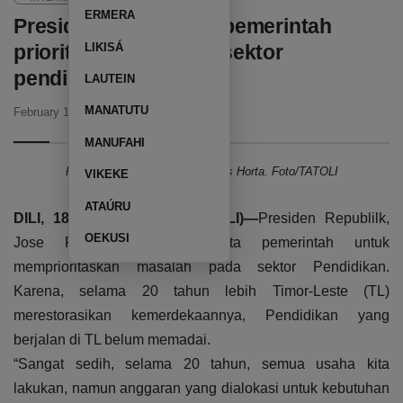
ERMERA
Presiden Horta minta pemerintah
LIKISÁ
prioritaskan masalah sektor
pendidikan
LAUTEIN
MANATUTU
February 18, 2023
02:01 PM
MANUFAHI
Presiden Republik, José Ramos Horta. Foto/TATOLI
VIKEKE
ATAÚRU
DILI, 18 Februari 2023 (TATOLI)—
Presiden Republilk,
OEKUSI
Jose Ramos Horta meminta pemerintah untuk
memprioritaskan masalah pada sektor Pendidikan.
Karena, selama 20 tahun lebih Timor-Leste (TL)
merestorasikan kemerdekaannya, Pendidikan yang
berjalan di TL belum memadai.
“Sangat sedih, selama 20 tahun, semua usaha kita
lakukan, namun anggaran yang dialokasi untuk kebutuhan