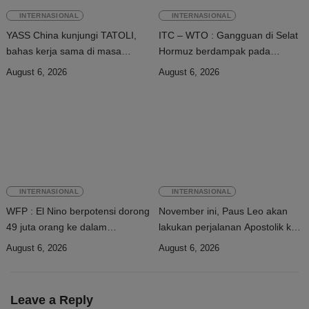
INTERNASIONAL
INTERNASIONAL
YASS China kunjungi TATOLI,
ITC – WTO : Gangguan di Selat
bahas kerja sama di masa
Hormuz berdampak pada
depan
perdagangan energi, pupuk, dan
August 6, 2026
August 6, 2026
industri
INTERNASIONAL
INTERNASIONAL
WFP : El Nino berpotensi dorong
November ini, Paus Leo akan
49 juta orang ke dalam
lakukan perjalanan Apostolik ke
kerawanan pangan akut
Uruguay, Argentina, dan Peru
August 6, 2026
August 6, 2026
Leave a Reply