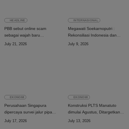
HEADLINE
INTERNASIONAL
PBB sebut online scam
Megawati Soekarnoputri :
sebagai wajah baru
Rekonsiliasi Indonesia dan
perdagangan orang
Timor-Leste jadi teladan dunia
July 21, 2026
July 9, 2026
EKONOMI
EKONOMI
Perusahaan Singapura
Konstruksi PLTS Manatuto
dipercaya survei jalur pipa
dimulai Agustus, Ditargetkan
ekspor Gas Greater Sunrise
rampung Juni 2028
July 17, 2026
July 13, 2026
Timor-Leste