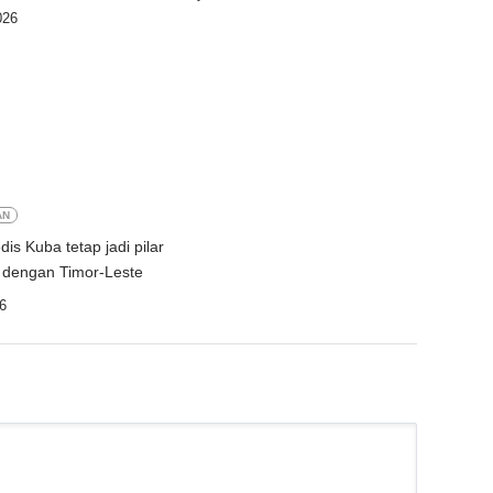
026
AN
is Kuba tetap jadi pilar
 dengan Timor-Leste
6