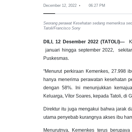
December 12, 2022
06:27 PM
Seorang perawat Kesehatan sedang memeriksa seora
Tatoli/Francisco Sony
DILI, 12 Desember 2022 (TATOLI)—
Ke
januari hingga september 2022, sekitar
Puskesmas.
“Menurut perkiraan Kemenkes, 27.998 i
hanya menerima perawatan kesehatan pe
dengan 58%. Ini menunjukkan kemajuan 
Keluarga, Vítor Soares, kepada Tatoli, di G
Direktur itu juga mengakui bahwa jarak d
utama penyebab kurangnya akses ibu ham
Menurutnya, Kemenkes terus berupaya