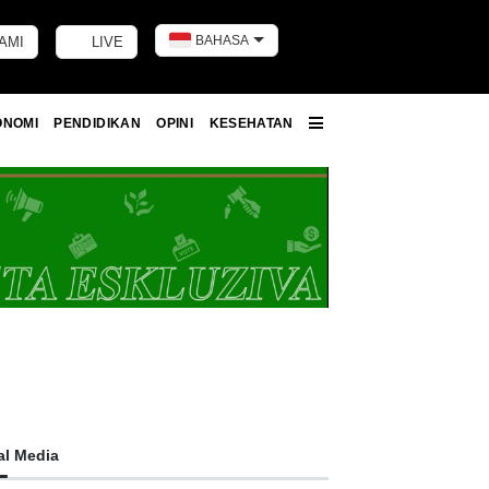
BAHASA
AMI
LIVE
Toggle dark m
ONOMI
PENDIDIKAN
OPINI
KESEHATAN
More
al Media