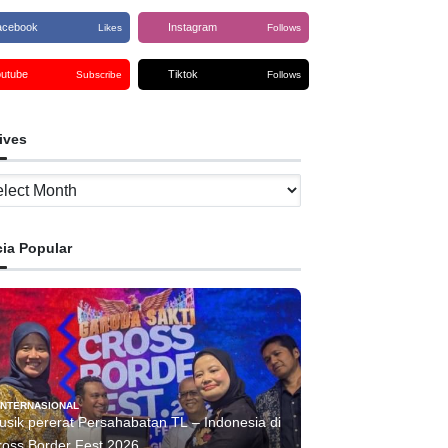
acebook
Instagram
Likes
Follows
outube
Tiktok
Subscribe
Follows
ives
ves
cia Popular
INTERNASIONAL
usik pererat Persahabatan TL – Indonesia di
Cross Border Fest 2026