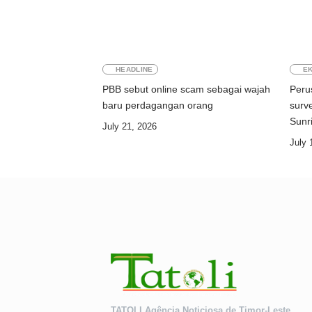
HEADLINE
E
PBB sebut online scam sebagai wajah
Peru
baru perdagangan orang
surve
July 21, 2026
July 
TATOLI Agência Noticiosa de Timor-Leste