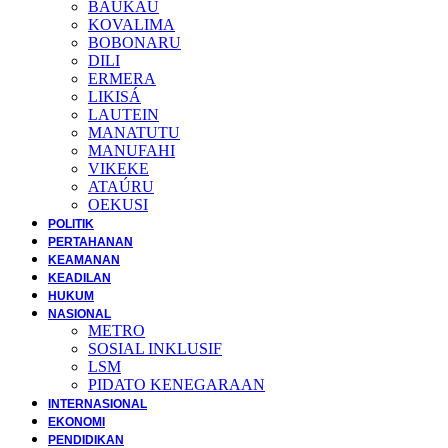
BAUKAU
KOVALIMA
BOBONARU
DILI
ERMERA
LIKISÁ
LAUTEIN
MANATUTU
MANUFAHI
VIKEKE
ATAÚRU
OEKUSI
POLITIK
PERTAHANAN
KEAMANAN
KEADILAN
HUKUM
NASIONAL
METRO
SOSIAL INKLUSIF
LSM
PIDATO KENEGARAAN
INTERNASIONAL
EKONOMI
PENDIDIKAN