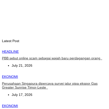
August 7, 2026
INTERNASIONAL
YASS China kunjungi TATOLI, bahas kerja sama di masa
depan
August 6, 2026
Latest Post
HEADLINE
PBB sebut online scam sebagai wajah baru perdagangan orang
July 21, 2026
EKONOMI
Perusahaan Singapura dipercaya survei jalur pipa ekspor Gas
Greater Sunrise Timor-Leste
July 17, 2026
EKONOMI