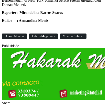
Berkelanjutan, di New York, Amerika Serikat setelah disetujui oleh
Dewan Menteri.
Reporter : Mirandolina Barros Soares
Editor : Armandina Moniz
Dewan Menteri
Fidélis Magalhães
Menteri Kabinet
Publisidade
Share