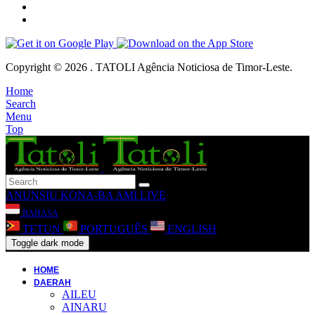
Copyright © 2026 . TATOLI Agência Noticiosa de Timor-Leste.
Home
Search
Menu
Top
ANUNSIU
KONA-BA AMI
LIVE
BAHASA
TETUN
PORTUGUÊS
ENGLISH
Toggle dark mode
HOME
DAERAH
AILEU
AINARU