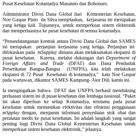
Pusat Kesehatan Kotamadya Manatuto dan Bobonaro.
Administrator Divisi Dana Global dari Kementerian Kesehatan,
Noe Gaspar Pinto da Silva menjelaskan, kerjasama ini merupakan
yang ketiga kali. Tujuannya, untuk memperkuat sistem elektronik
dan memperluasnya ke pusat kesehatan di semua kotamadya.
“Penandatanganan kontrak antara Divisi Dana Global dan SAMES
ini merupakan perjanjian kerjasama yang ketiga. Perjanjian ini
difokuskan pada
mSupplay
dimana akan melaksanakan ekspansi di
pusat kesehatan. Karena, melalui dukungan dari
Department of
Foreign Affairs and Trade
(DFAT) dan Dana Penduduk
Perserikatan Bangsa-Bangsa (UNFPA), kita telah melakukan
ekspansi di 72 Pusat Kesehatan di kotamadya,” kata Noe Gaspar
pada wartawan, dikantor SAMES Kampung- Alor Dili, kamis ini.
Ia mengingatkan bahwa DFAT dan UNFPA berhasil mendukung
perluasan sistem ini di pusat kesehatan dan lembaga nasional. “Paket
ini akan diperluas ke setiap Kotamadya, terutama pada pusat
kesehatan untuk memastikan efektivitas dan efisiensi penggunaan
mSpplay
dengan, menjamin informasi penyediaan stok obat dan
peralatan medis ke pusat kesehatan. Ini adalah langkah yang sangat
penting bagi Divisi Dana Global Kementerian Kesehatan untuk
memperkuat sistem kesehatan elektronik,” jelasnya.