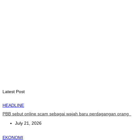
August 7, 2026
INTERNASIONAL
Garuda Sakti Crossborder Fest dorong Pariwisata Atambua
dan hubungan TL–Indonesia
August 7, 2026
INTERNASIONAL
YASS China kunjungi TATOLI, bahas kerja sama di masa
depan
August 6, 2026
Latest Post
HEADLINE
PBB sebut online scam sebagai wajah baru perdagangan orang
July 21, 2026
EKONOMI