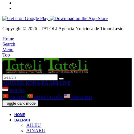
Copyright © 2026 . TATOLI Agência Noticiosa de Timor-Leste.
Home
Search
Menu
Top
ANUNSIU
KONA-BA AMI
LIVE
BAHASA
TETUN
PORTUGUÊS
ENGLISH
Toggle dark mode
HOME
DAERAH
AILEU
AINARU