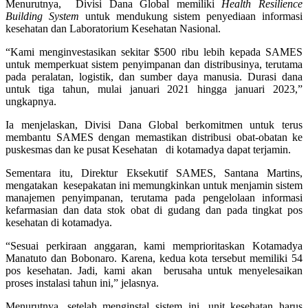
Menurutnya, Divisi Dana Global memiliki
Health Resilience
Building System
untuk mendukung sistem penyediaan informasi
kesehatan dan Laboratorium Kesehatan Nasional.
“Kami menginvestasikan sekitar $500 ribu lebih kepada SAMES
untuk memperkuat sistem penyimpanan dan distribusinya, terutama
pada peralatan, logistik, dan sumber daya manusia. Durasi dana
untuk tiga tahun, mulai januari 2021 hingga januari 2023,”
ungkapnya.
Ia menjelaskan, Divisi Dana Global berkomitmen untuk terus
membantu SAMES dengan memastikan distribusi obat-obatan ke
puskesmas dan ke pusat Kesehatan di kotamadya dapat terjamin.
Sementara itu, Direktur Eksekutif SAMES, Santana Martins,
mengatakan kesepakatan ini memungkinkan untuk menjamin sistem
manajemen penyimpanan, terutama pada pengelolaan informasi
kefarmasian dan data stok obat di gudang dan pada tingkat pos
kesehatan di kotamadya.
“Sesuai perkiraan anggaran, kami memprioritaskan Kotamadya
Manatuto dan Bobonaro. Karena, kedua kota tersebut memiliki 54
pos kesehatan. Jadi, kami akan berusaha untuk menyelesaikan
proses instalasi tahun ini,” jelasnya.
Menurutnya, setelah menginstal sistem ini, unit kesehatan harus