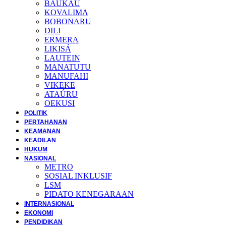
BAUKAU
KOVALIMA
BOBONARU
DILI
ERMERA
LIKISÁ
LAUTEIN
MANATUTU
MANUFAHI
VIKEKE
ATAÚRU
OEKUSI
POLITIK
PERTAHANAN
KEAMANAN
KEADILAN
HUKUM
NASIONAL
METRO
SOSIAL INKLUSIF
LSM
PIDATO KENEGARAAN
INTERNASIONAL
EKONOMI
PENDIDIKAN