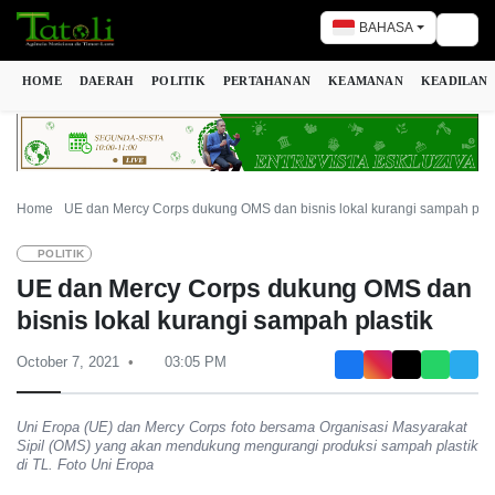
BAHASA
Togg
HOME
DAERAH
POLITIK
PERTAHANAN
KEAMANAN
KEADILAN
Home
UE dan Mercy Corps dukung OMS dan bisnis lokal kurangi sampah plas
POLITIK
UE dan Mercy Corps dukung OMS dan
bisnis lokal kurangi sampah plastik
October 7, 2021
03:05 PM
Uni Eropa (UE) dan Mercy Corps foto bersama Organisasi Masyarakat
Sipil (OMS) yang akan mendukung mengurangi produksi sampah plastik
di TL. Foto Uni Eropa