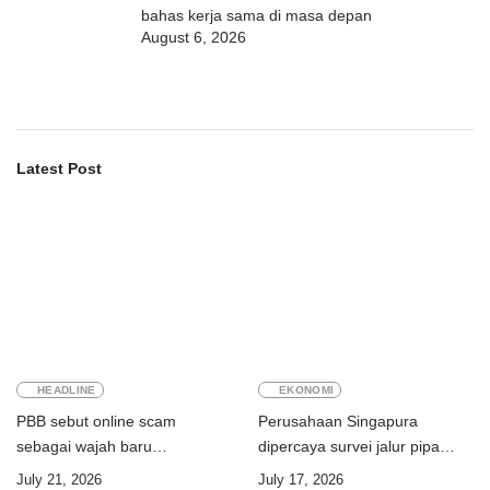
bahas kerja sama di masa depan
August 6, 2026
Latest Post
HEADLINE
EKONOMI
PBB sebut online scam
Perusahaan Singapura
sebagai wajah baru
dipercaya survei jalur pipa
perdagangan orang
ekspor Gas Greater Sunrise
July 21, 2026
July 17, 2026