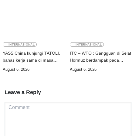
INTERNASIONAL
INTERNASIONAL
YASS China kunjungi TATOLI,
ITC – WTO : Gangguan di Selat
bahas kerja sama di masa
Hormuz berdampak pada
depan
perdagangan energi, pupuk, dan
August 6, 2026
August 6, 2026
industri
Leave a Reply