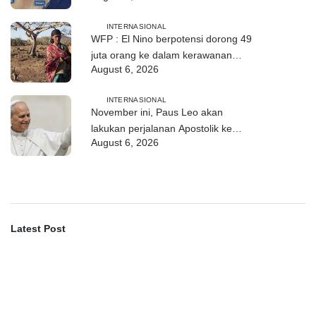
industri
INTERNASIONAL
WFP : El Nino berpotensi dorong 49
juta orang ke dalam kerawanan
August 6, 2026
pangan akut
INTERNASIONAL
November ini, Paus Leo akan
lakukan perjalanan Apostolik ke
August 6, 2026
Uruguay, Argentina, dan Peru
Latest Post