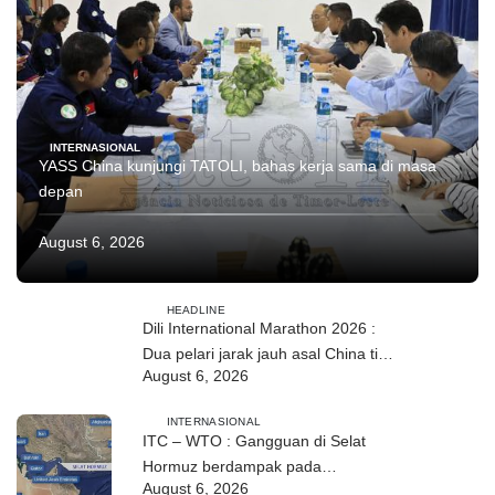
INTERNASIONAL
YASS China kunjungi TATOLI, bahas kerja sama di masa
depan
August 6, 2026
HEADLINE
Dili International Marathon 2026 :
Dua pelari jarak jauh asal China tiba
August 6, 2026
di Dili
INTERNASIONAL
ITC – WTO : Gangguan di Selat
Hormuz berdampak pada
August 6, 2026
perdagangan energi, pupuk, dan