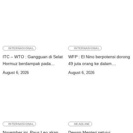
INTERNASIONAL
INTERNASIONAL
ITC – WTO : Gangguan di Selat
WFP : El Nino berpotensi dorong
Hormuz berdampak pada
49 juta orang ke dalam
perdagangan energi, pupuk, dan
kerawanan pangan akut
August 6, 2026
August 6, 2026
industri
INTERNASIONAL
HEADLINE
November ini, Paus Leo akan
Dewan Menteri setujui