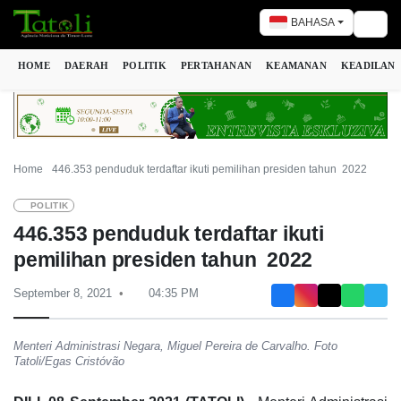
BAHASA
Togg
HOME
DAERAH
POLITIK
PERTAHANAN
KEAMANAN
KEADILAN
Home
446.353 penduduk terdaftar ikuti pemilihan presiden tahun 2022
POLITIK
446.353 penduduk terdaftar ikuti
pemilihan presiden tahun 2022
September 8, 2021
04:35 PM
Menteri Administrasi Negara, Miguel Pereira de Carvalho. Foto
Tatoli/Egas Cristóvão