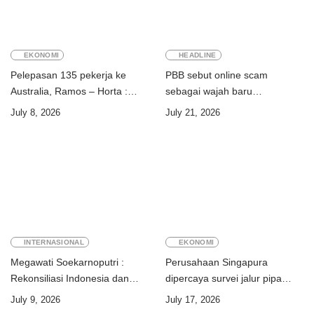
EKONOMI
HEADLINE
Pelepasan 135 pekerja ke
PBB sebut online scam
Australia, Ramos – Horta :
sebagai wajah baru
“Kalian perkuat ekonomi dua
perdagangan orang
July 8, 2026
July 21, 2026
negara”
INTERNASIONAL
EKONOMI
Megawati Soekarnoputri :
Perusahaan Singapura
Rekonsiliasi Indonesia dan
dipercaya survei jalur pipa
Timor-Leste jadi teladan dunia
ekspor Gas Greater Sunrise
July 9, 2026
July 17, 2026
Timor-Leste